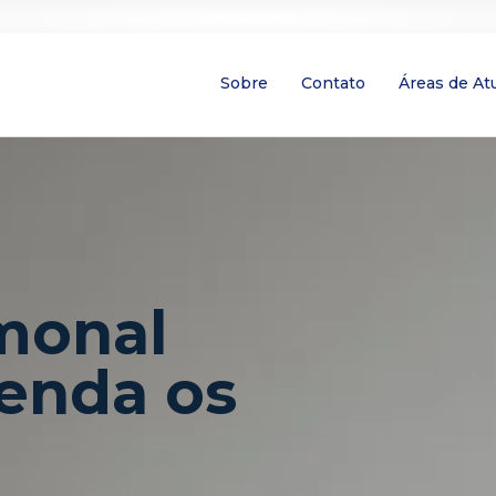
Sobre
Contato
Áreas de At
monal
enda os