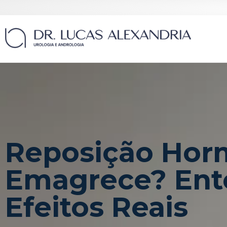
Reposição Hor
Emagrece? Ent
Efeitos Reais